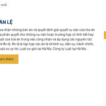
 cuối
ÁN LỆ
ừa nhận những bản án và quyết định giải quyết vụ việc của tòa án
a phán quyết cho những vụ việc hoặc trường hợp có tình tiết hay
 luật của toà án trong việc công nhận và áp dụng các nguyên tắc
 Án lệ. Án lệ là tập hợp các án lệ về hình sự, dân sự, hành chính,
ật sư uy tín, Luật sư giỏi tại Hà Nội, Công ty Luật tại Hà Nội ...
em thêm