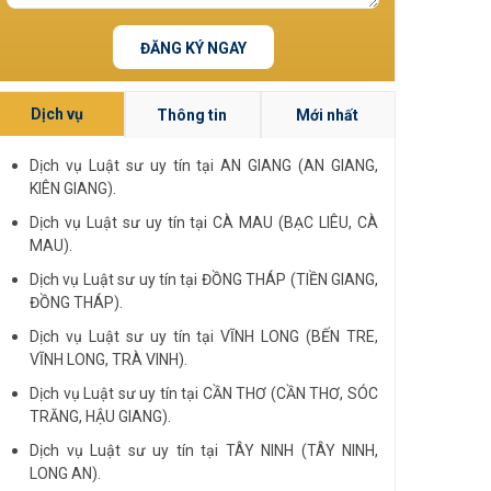
ĐĂNG KÝ NGAY
Dịch vụ
Thông tin
Mới nhất
Dịch vụ Luật sư uy tín tại AN GIANG (AN GIANG,
KIÊN GIANG).
Dịch vụ Luật sư uy tín tại CÀ MAU (BẠC LIÊU, CÀ
MAU).
Dịch vụ Luật sư uy tín tại ĐỒNG THÁP (TIỀN GIANG,
ĐỒNG THÁP).
Dịch vụ Luật sư uy tín tại VĨNH LONG (BẾN TRE,
VĨNH LONG, TRÀ VINH).
Dịch vụ Luật sư uy tín tại CẦN THƠ (CẦN THƠ, SÓC
TRĂNG, HẬU GIANG).
Dịch vụ Luật sư uy tín tại TÂY NINH (TÂY NINH,
LONG AN).