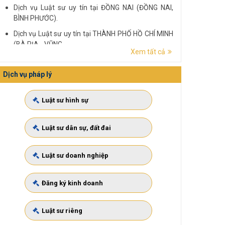
Dịch vụ Luật sư uy tín tại ĐỒNG NAI (ĐỒNG NAI,
BÌNH PHƯỚC).
Dịch vụ Luật sư uy tín tại THÀNH PHỐ HỒ CHÍ MINH
(BÀ RỊA - VŨNG...
Xem tất cả
Dịch vụ Luật sư uy tín tại ĐẮK LẮK (ĐẮK LẮK, PHÚ
YÊN).
Dịch vụ pháp lý
Dịch vụ Luật sư uy tín tại LÂM ĐỒNG (LÂM ĐỒNG,
ĐẮK NÔNG, BÌNH THUẬN).
Luật sư hình sự
Luật sư dân sự, đất đai
Luật sư doanh nghiệp
Đăng ký kinh doanh
Luật sư riêng