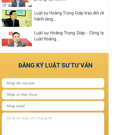
Luật sư Hoàng Trọng Giáp trao đổi về
hành lang...
Luật sư Hoàng Trọng Giáp - Công ty
Luật Hoàng...
Xem tất cả
ĐĂNG KÝ LUẬT SƯ TƯ VẤN