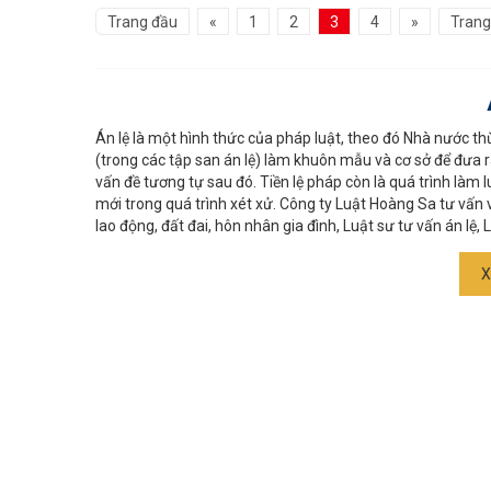
Trang đầu
«
1
2
3
4
»
Trang
Án lệ là một hình thức của pháp luật, theo đó Nhà nước th
(trong các tập san án lệ) làm khuôn mẫu và cơ sở để đưa r
vấn đề tương tự sau đó. Tiền lệ pháp còn là quá trình làm
mới trong quá trình xét xử. Công ty Luật Hoàng Sa tư vấn về
lao động, đất đai, hôn nhân gia đình, Luật sư tư vấn án lệ, Lu
X