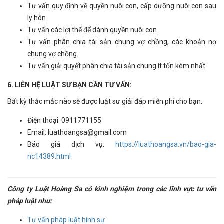
Tư vấn quy định về quyền nuôi con, cấp dưỡng nuôi con sau
ly hôn.
Tư vấn các lợi thế để dành quyền nuôi con.
Tư vấn phân chia tài sản chung vợ chồng, các khoản nợ
chung vợ chồng.
Tư vấn giải quyết phân chia tài sản chung ít tốn kém nhất.
6. LIÊN HỆ LUẬT SƯ BẠN CẦN TƯ VẤN:
Bất kỳ thắc mắc nào sẽ được luật sư giải đáp miễn phí cho bạn:
Điện thoại: 0911771155
Email: luathoangsa@gmail.com
Báo giá dịch vụ:
https://luathoangsa.vn/bao-gia-
nc14389.html
Công ty Luật Hoàng Sa có kinh nghiệm trong các lĩnh vực tư vấn
pháp luật như:
Tư vấn pháp luật hình sự