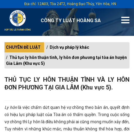
Địa chỉ: 12A03, Tòa 24T2, Hoàng Đạo Thúy, Yên Hòa, HN
CÔNG TY LUẬT HOÀNG SA
CHUYÊN ĐỀ LUẬT
Dịch vụ pháp lý khác
Thủ tục ly hôn thuận tình, ly hôn đơn phương tại tòa án huyện
Gia Lâm (Khu vực 5)
THỦ TỤC LY HÔN THUẬN TÌNH VÀ LY HÔN
ĐƠN PHƯƠNG TẠI GIA LÂM (Khu vực 5).
Ly hôn
là việc chấm dứt quan hệ vợ chồng theo bản án, quyết định
có hiệu lực pháp luật của Tòa án có thẩm quyền. Trong cuộc sống
vợ chồng thì Ly hôn là điều không phải ai cũng mong muốn xảy đến,
Tuy nhiên vì những khúc mắc, mâu thuẫn không thể hòa hợp, đời