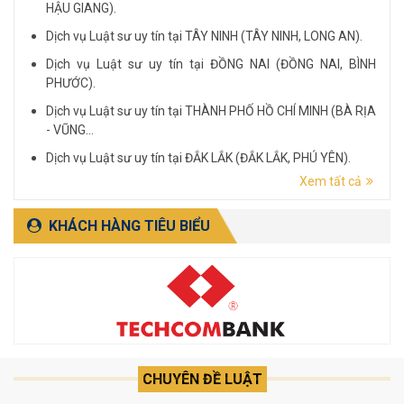
HẬU GIANG).
Dịch vụ Luật sư uy tín tại TÂY NINH (TÂY NINH, LONG AN).
Dịch vụ Luật sư uy tín tại ĐỒNG NAI (ĐỒNG NAI, BÌNH
PHƯỚC).
Dịch vụ Luật sư uy tín tại THÀNH PHỐ HỒ CHÍ MINH (BÀ RỊA
- VŨNG...
Dịch vụ Luật sư uy tín tại ĐẮK LẮK (ĐẮK LẮK, PHÚ YÊN).
Xem tất cả
Dịch vụ Luật sư uy tín tại LÂM ĐỒNG (LÂM ĐỒNG, ĐẮK
NÔNG, BÌNH THUẬN).
KHÁCH HÀNG TIÊU BIỂU
CHUYÊN ĐỀ LUẬT