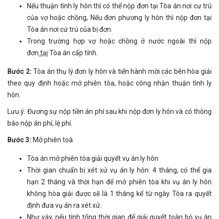
Nếu thuận tình ly hôn thì có thể nộp đơn tại Tòa án nơi cư trú
của vợ hoặc chồng, Nếu đơn phương ly hôn thì nộp đơn tại
Tòa án nơi cứ trú của bị đơn.
Trong trường hợp vợ hoặc chồng ở nước ngoài thì nộp
đơn
tại
Tòa án cấp tỉnh.
Bước 2:
Tòa án thụ lý đơn ly hôn và tiến hành mời các bên hòa giải
theo quy định hoặc mở phiên tòa, hoặc công nhận thuận tình ly
hôn.
Lưu ý: Đương sự nộp tiền án phí sau khi nộp đơn ly hôn và có thông
báo nộp án phí, lệ phí.
Bước 3:
Mở phiên toà
Tòa án mở phiên tòa giải quyết vụ án ly hôn
Thời gian chuẩn bị xét xử vụ án ly hôn: 4 tháng, có thể gia
hạn 2 tháng và thời hạn để mở phiên tòa khi vụ án ly hôn
không hòa giải được sẽ là 1 tháng kể từ ngày Tòa ra quyết
định đưa vụ án ra xét xử.
Như vậy, nếu tính tổng thời gian để giải quyết toàn bộ vụ án